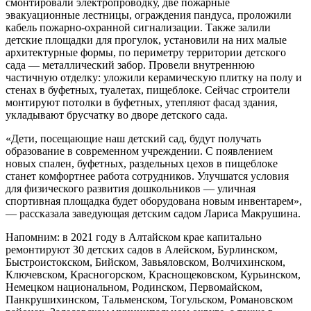
смонтировали электропроводку, две пожарные
эвакуационные лестницы, ограждения пандуса, проложили
кабель пожарно-охранной сигнализации. Также залили
детские площадки для прогулок, установили на них малые
архитектурные формы, по периметру территории детского
сада — металлический забор. Провели внутреннюю
частичную отделку: уложили керамическую плитку на полу и
стенах в буфетных, туалетах, пищеблоке. Сейчас строители
монтируют потолки в буфетных, утепляют фасад здания,
укладывают брусчатку во дворе детского сада
.
«Дети, посещающие наш детский сад, будут получать
образование в современном учреждении. С появлением
новых спален, буфетных, раздельных цехов в пищеблоке
станет комфортнее работа сотрудников. Улучшатся условия
для физического развития дошкольников — уличная
спортивная площадка будет оборудована новым инвентарем»,
— рассказала заведующая детским садом Лариса Макрушина.
Напомним: в 2021 году в Алтайском крае капитально
ремонтируют 30 детских садов в Алейском, Бурлинском,
Быстроистокском, Бийском, Завьяловском, Волчихинском,
Ключевском, Красногорском, Краснощековском, Курьинском,
Немецком национальном, Родинском, Первомайском,
Панкрушихинском, Тальменском, Тогульском, Романовском