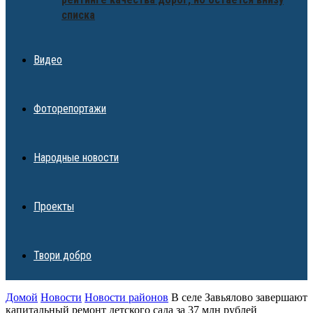
списка
Видео
Фоторепортажи
Народные новости
Проекты
Твори добро
Домой
Новости
Новости районов
В селе Завьялово завершают
капитальный ремонт детского сада за 37 млн рублей