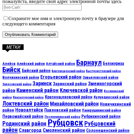
пожалуйста, введите свой адрес электронной почты здесь
Сохраните мое имя и электронную почту в браузере для
следующего комментария
МЕТКИ
Барнаул
Алейск
Белокуриха
Алейский район
Алтайский район
Бийск
Бийский район
Благовещенский район
Быстроистокский район
Егорьевский район
Волчихинский район
Завьяловский район
Заринск
Змеиногорский
Заринский район
Залесовский район
Каменский район
Ключевской район
район
Косихинский
Краснощековский район
Кулундинский район
район
Красногорский район
Локтевский район
Михайловский район
Новичихинский
Новоалтайск
район
Павловский район
Панкрушихинский район
Первомайский район
Ребрихинский район
Поспелихинский район
Рубцовск
Рубцовский
Родинский район
район
Смоленский район
Славгород
Солонешенский район