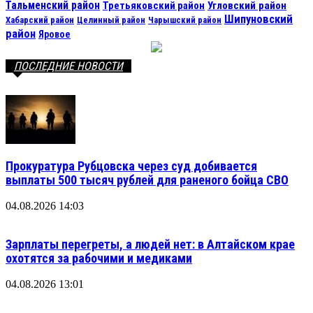
Тальменский район
Третьяковский район
Угловский район
Шипуновский
Хабарский район
Целинный район
Чарышский район
район
Яровое
ПОСЛЕДНИЕ НОВОСТИ
Прокуратура Рубцовска через суд добивается
выплаты 500 тысяч рублей для раненого бойца СВО
04.08.2026 14:03
Зарплаты перегреты, а людей нет: в Алтайском крае
охотятся за рабочими и медиками
04.08.2026 13:01