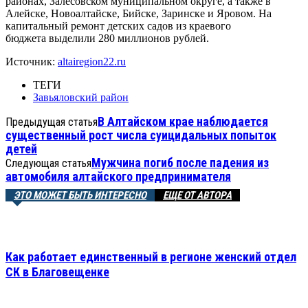
районах, Залесовском муниципальном округе, а также в
Алейске, Новоалтайске, Бийске, Заринске и Яровом. На
капитальный ремонт детских садов из краевого
бюджета выделили 280 миллионов рублей.
Источник:
altairegion22.ru
ТЕГИ
Завьяловский район
В Алтайском крае наблюдается
Предыдущая статья
существенный рост числа суицидальных попыток
детей
Мужчина погиб после падения из
Следующая статья
автомобиля алтайского предпринимателя
ЭТО МОЖЕТ БЫТЬ ИНТЕРЕСНО
ЕЩЕ ОТ АВТОРА
Как работает единственный в регионе женский отдел
СК в Благовещенке