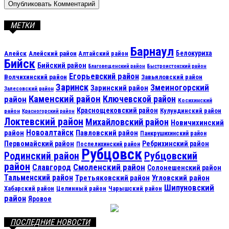
МЕТКИ
Барнаул
Алейск
Белокуриха
Алейский район
Алтайский район
Бийск
Бийский район
Благовещенский район
Быстроистокский район
Егорьевский район
Волчихинский район
Завьяловский район
Заринск
Змеиногорский
Заринский район
Залесовский район
Каменский район
Ключевской район
район
Косихинский
Краснощековский район
Кулундинский район
район
Красногорский район
Локтевский район
Михайловский район
Новичихинский
Новоалтайск
район
Павловский район
Панкрушихинский район
Первомайский район
Ребрихинский район
Поспелихинский район
Рубцовск
Рубцовский
Родинский район
район
Смоленский район
Славгород
Солонешенский район
Тальменский район
Третьяковский район
Угловский район
Шипуновский
Хабарский район
Целинный район
Чарышский район
район
Яровое
ПОСЛЕДНИЕ НОВОСТИ