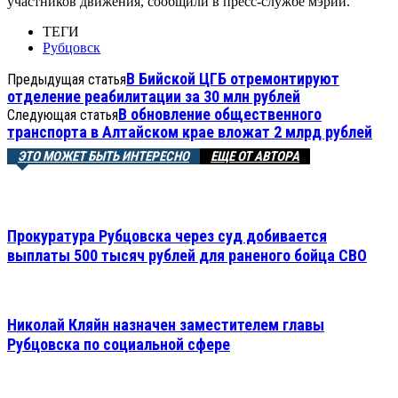
участников движения, сообщили в пресс‑службе мэрии.
ТЕГИ
Рубцовск
В Бийской ЦГБ отремонтируют
Предыдущая статья
отделение реабилитации за 30 млн рублей
В обновление общественного
Следующая статья
транспорта в Алтайском крае вложат 2 млрд рублей
ЭТО МОЖЕТ БЫТЬ ИНТЕРЕСНО
ЕЩЕ ОТ АВТОРА
Прокуратура Рубцовска через суд добивается
выплаты 500 тысяч рублей для раненого бойца СВО
Николай Кляйн назначен заместителем главы
Рубцовска по социальной сфере