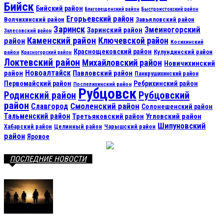
Бийск
Бийский район
Благовещенский район
Быстроистокский район
Егорьевский район
Волчихинский район
Завьяловский район
Заринск
Змеиногорский
Заринский район
Залесовский район
Каменский район
Ключевской район
район
Косихинский
Краснощековский район
Кулундинский район
район
Красногорский район
Локтевский район
Михайловский район
Новичихинский
Новоалтайск
район
Павловский район
Панкрушихинский район
Первомайский район
Ребрихинский район
Поспелихинский район
Рубцовск
Рубцовский
Родинский район
район
Смоленский район
Славгород
Солонешенский район
Тальменский район
Третьяковский район
Угловский район
Шипуновский
Хабарский район
Целинный район
Чарышский район
район
Яровое
ПОСЛЕДНИЕ НОВОСТИ