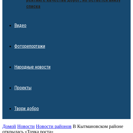
списка
Видео
Фоторепортажи
Народные новости
Проекты
Твори добро
Домой
Новости
Новости районов
В Кытмановском районе
открылась «Точка роста»