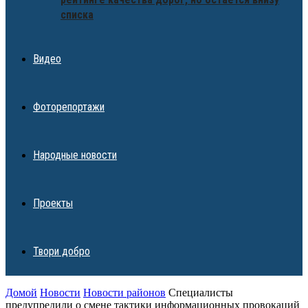
списка
Видео
Фоторепортажи
Народные новости
Проекты
Твори добро
Домой
Новости
Новости районов
Специалисты
предупредили о смене тактики информационных провокаций