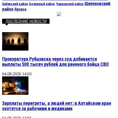
Шипуновский
Хабарский район
Целинный район
Чарышский район
район
Яровое
ПОСЛЕДНИЕ НОВОСТИ
Прокуратура Рубцовска через суд добивается
выплаты 500 тысяч рублей для раненого бойца СВО
04.08.2026 14:03
Зарплаты перегреты, а людей нет: в Алтайском крае
охотятся за рабочими и медиками