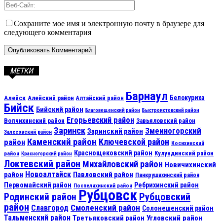
Сохраните мое имя и электронную почту в браузере для
следующего комментария
МЕТКИ
Барнаул
Алейск
Белокуриха
Алейский район
Алтайский район
Бийск
Бийский район
Благовещенский район
Быстроистокский район
Егорьевский район
Волчихинский район
Завьяловский район
Заринск
Змеиногорский
Заринский район
Залесовский район
Каменский район
Ключевской район
район
Косихинский
Краснощековский район
Кулундинский район
район
Красногорский район
Локтевский район
Михайловский район
Новичихинский
Новоалтайск
район
Павловский район
Панкрушихинский район
Первомайский район
Ребрихинский район
Поспелихинский район
Рубцовск
Рубцовский
Родинский район
район
Смоленский район
Славгород
Солонешенский район
Тальменский район
Третьяковский район
Угловский район