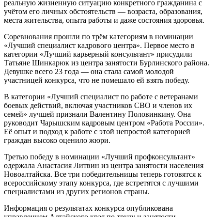
реальную жизненную ситуацию конкретного гражданина с
учётом его личных обстоятельств — возраста, образования,
места жительства, опыта работы и даже состояния здоровья.
Соревнования прошли по трём категориям в номинации
«Лучший специалист кадрового центра». Первое место в
категории «Лучший карьерный консультант» присудили
Татьяне Шинкарюк из центра занятости Бурлинского района.
Девушке всего 23 года — она стала самой молодой
участницей конкурса, что не помешало ей взять победу.
В категории «Лучший специалист по работе с ветеранами
боевых действий, включая участников СВО и членов их
семей» лучшей признали Валентину Половинкину. Она
руководит Чарышским кадровым центром «Работа России».
Её опыт и подход к работе с этой непростой категорией
граждан высоко оценило жюри.
Третью победу в номинации «Лучший профконсультант»
одержала Анастасия Литвин из центра занятости населения
Новоалтайска. Все три победительницы теперь готовятся к
всероссийскому этапу конкурса, где встретятся с лучшими
специалистами из других регионов страны.
Информация о результатах конкурса опубликована
управлением Алтайского края по труду и занятости