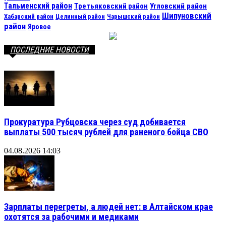
Тальменский район
Третьяковский район
Угловский район
Шипуновский
Хабарский район
Целинный район
Чарышский район
район
Яровое
ПОСЛЕДНИЕ НОВОСТИ
Прокуратура Рубцовска через суд добивается
выплаты 500 тысяч рублей для раненого бойца СВО
04.08.2026 14:03
Зарплаты перегреты, а людей нет: в Алтайском крае
охотятся за рабочими и медиками