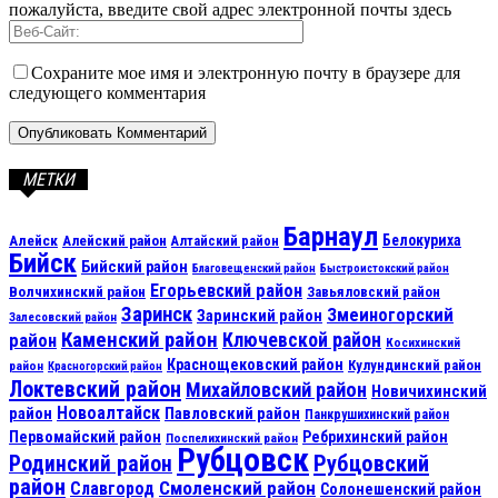
пожалуйста, введите свой адрес электронной почты здесь
Сохраните мое имя и электронную почту в браузере для
следующего комментария
МЕТКИ
Барнаул
Алейск
Белокуриха
Алейский район
Алтайский район
Бийск
Бийский район
Благовещенский район
Быстроистокский район
Егорьевский район
Волчихинский район
Завьяловский район
Заринск
Змеиногорский
Заринский район
Залесовский район
Каменский район
Ключевской район
район
Косихинский
Краснощековский район
Кулундинский район
район
Красногорский район
Локтевский район
Михайловский район
Новичихинский
Новоалтайск
район
Павловский район
Панкрушихинский район
Первомайский район
Ребрихинский район
Поспелихинский район
Рубцовск
Рубцовский
Родинский район
район
Смоленский район
Славгород
Солонешенский район