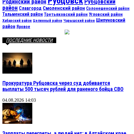
Рубцовск
Рубцовский
Родинский район
район
Смоленский район
Славгород
Солонешенский район
Тальменский район
Третьяковский район
Угловский район
Шипуновский
Хабарский район
Целинный район
Чарышский район
район
Яровое
ПОСЛЕДНИЕ НОВОСТИ
Прокуратура Рубцовска через суд добивается
выплаты 500 тысяч рублей для раненого бойца СВО
04.08.2026 14:03
Зарплаты перегреты, а людей нет: в Алтайском крае