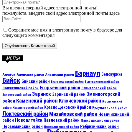
Вы ввели неверный адрес электронной почты!
пожалуйста, введите свой адрес электронной почты здесь
Сохраните мое имя и электронную почту в браузере для
следующего комментария
МЕТКИ
Барнаул
Алейск
Белокуриха
Алейский район
Алтайский район
Бийск
Бийский район
Благовещенский район
Быстроистокский район
Егорьевский район
Волчихинский район
Завьяловский район
Заринск
Змеиногорский
Заринский район
Залесовский район
Каменский район
Ключевской район
район
Косихинский
Краснощековский район
Кулундинский район
район
Красногорский район
Локтевский район
Михайловский район
Новичихинский
Новоалтайск
район
Павловский район
Панкрушихинский район
Первомайский район
Ребрихинский район
Поспелихинский район