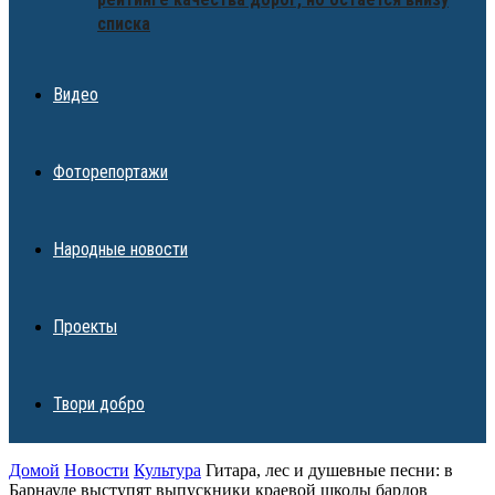
списка
Видео
Фоторепортажи
Народные новости
Проекты
Твори добро
Домой
Новости
Культура
Гитара, лес и душевные песни: в
Барнауле выступят выпускники краевой школы бардов