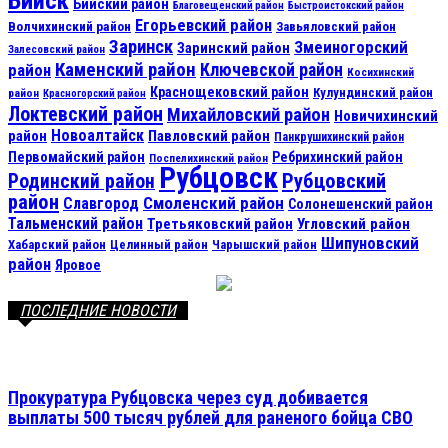
Бийск
Бийский район
Благовещенский район
Быстроистокский район
Егорьевский район
Волчихинский район
Завьяловский район
Заринск
Змеиногорский
Заринский район
Залесовский район
Каменский район
Ключевской район
район
Косихинский
Краснощековский район
Кулундинский район
район
Красногорский район
Локтевский район
Михайловский район
Новичихинский
Новоалтайск
район
Павловский район
Панкрушихинский район
Первомайский район
Ребрихинский район
Поспелихинский район
Рубцовск
Рубцовский
Родинский район
район
Смоленский район
Славгород
Солонешенский район
Тальменский район
Третьяковский район
Угловский район
Шипуновский
Хабарский район
Целинный район
Чарышский район
район
Яровое
ПОСЛЕДНИЕ НОВОСТИ
Прокуратура Рубцовска через суд добивается
выплаты 500 тысяч рублей для раненого бойца СВО