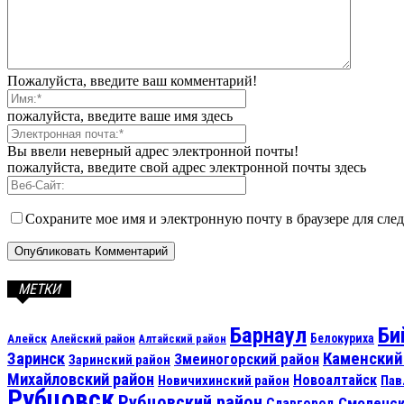
Пожалуйста, введите ваш комментарий!
пожалуйста, введите ваше имя здесь
Вы ввели неверный адрес электронной почты!
пожалуйста, введите свой адрес электронной почты здесь
Сохраните мое имя и электронную почту в браузере для сл
МЕТКИ
Барнаул
Би
Алейск
Белокуриха
Алейский район
Алтайский район
Каменский
Заринск
Змеиногорский район
Заринский район
Михайловский район
Новоалтайск
Новичихинский район
Пав
Рубцовск
Рубцовский район
Смоленск
Славгород