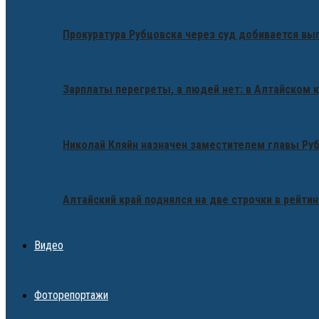
Прокуратура Рубцовска через суд добивается вы
Зарплаты перегреты, а людей нет: в Алтайском 
Николай Кляйн назначен заместителем главы Ру
Алтайский край поднялся на две строчки в рейтин
Видео
Фоторепортажи