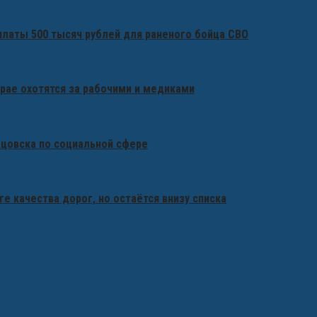
платы 500 тысяч рублей для раненого бойца СВО
крае охотятся за рабочими и медиками
бцовска по социальной сфере
ге качества дорог, но остаётся внизу списка