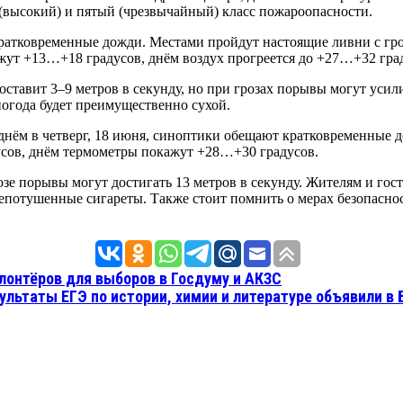
(высокий) и пятый (чрезвычайный) класс пожароопасности.
кратковременные дожди. Местами пройдут настоящие ливни с гро
жут +13…+18 градусов, днём воздух прогреется до +27…+32 гра
оставит 3–9 метров в секунду, но при грозах порывы могут усили
погода будет преимущественно сухой.
днём в четверг, 18 июня, синоптики обещают кратковременные до
усов, днём термометры покажут +28…+30 градусов.
зе порывы могут достигать 13 метров в секунду. Жителям и гост
епотушенные сигареты. Также стоит помнить о мерах безопаснос
олонтёров для выборов в Госдуму и АКЗС
льтаты ЕГЭ по истории, химии и литературе объявили в 