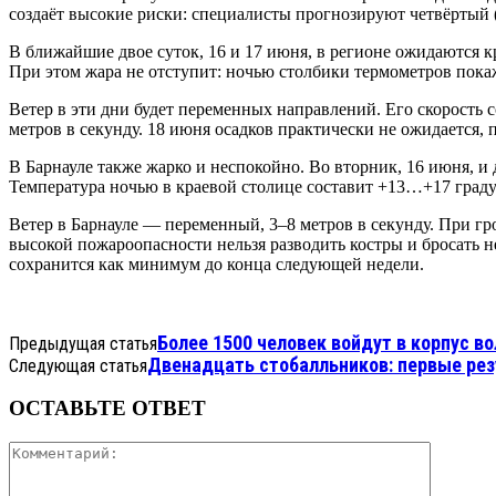
создаёт высокие риски: специалисты прогнозируют четвёртый 
В ближайшие двое суток, 16 и 17 июня, в регионе ожидаются 
При этом жара не отступит: ночью столбики термометров пока
Ветер в эти дни будет переменных направлений. Его скорость с
метров в секунду. 18 июня осадков практически не ожидается, 
В Барнауле также жарко и неспокойно. Во вторник, 16 июня, и 
Температура ночью в краевой столице составит +13…+17 град
Ветер в Барнауле — переменный, 3–8 метров в секунду. При гро
высокой пожароопасности нельзя разводить костры и бросать н
сохранится как минимум до конца следующей недели.
Более 1500 человек войдут в корпус в
Предыдущая статья
Двенадцать стобалльников: первые резу
Следующая статья
ОСТАВЬТЕ ОТВЕТ