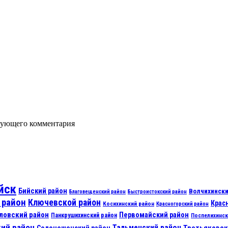
едующего комментария
йск
Бийский район
Волчихински
Благовещенский район
Быстроистокский район
 район
Ключевской район
Крас
Косихинский район
Красногорский район
ловский район
Первомайский район
Панкрушихинский район
Поспелихинск
ий район
Тальменский район