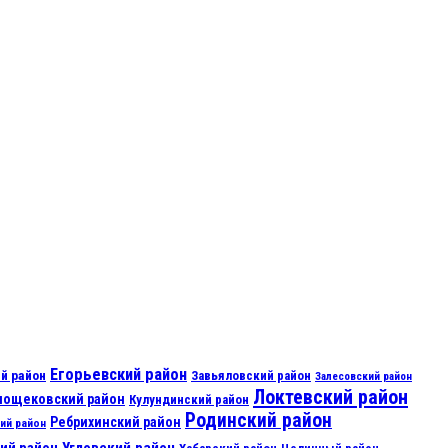
Егорьевский район
й район
Завьяловский район
Залесовский район
Локтевский район
нощековский район
Кулундинский район
Родинский район
Ребрихинский район
ий район