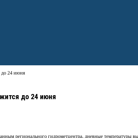
 до 24 июня
жится до 24 июня
данным регионального гидрометцентра, дневные температуры выш