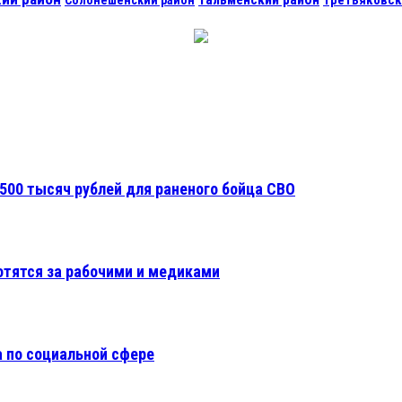
Третьяковск
Солонешенский район
500 тысяч рублей для раненого бойца СВО
отятся за рабочими и медиками
 по социальной сфере