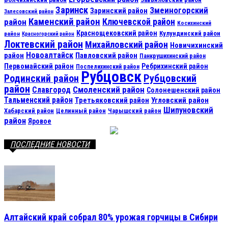
Заринск
Змеиногорский
Заринский район
Залесовский район
Каменский район
Ключевской район
район
Косихинский
Краснощековский район
Кулундинский район
район
Красногорский район
Локтевский район
Михайловский район
Новичихинский
Новоалтайск
район
Павловский район
Панкрушихинский район
Первомайский район
Ребрихинский район
Поспелихинский район
Рубцовск
Рубцовский
Родинский район
район
Смоленский район
Славгород
Солонешенский район
Тальменский район
Третьяковский район
Угловский район
Шипуновский
Хабарский район
Целинный район
Чарышский район
район
Яровое
ПОСЛЕДНИЕ НОВОСТИ
Алтайский край собрал 80% урожая горчицы в Сибири