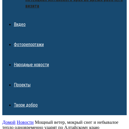
визита
Видео
Фоторепортажи
Народные новости
Проекты
Твори добро
Домой
Новости
Мощный ветер, мокрый снег и небывалое
тепло одновременно ударят по Алтайскому краю