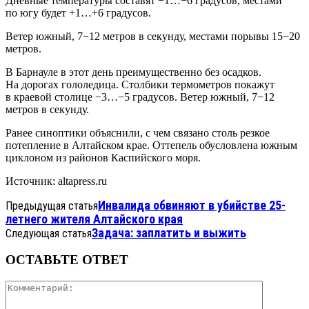
Дневные температуры составят −1…−6 градусов, местами
по югу будет +1…+6 градусов.
Ветер южный, 7−12 метров в секунду, местами порывы 15−20
метров.
В Барнауле в этот день преимущественно без осадков.
На дорогах гололедица. Столбики термометров покажут
в краевой столице −3…−5 градусов. Ветер южный, 7−12
метров в секунду.
Ранее синоптики объяснили, с чем связано столь резкое
потепление в Алтайском крае. Оттепель обусловлена южным
циклоном из районов Каспийского моря.
Источник: altapress.ru
Инвалида обвиняют в убийстве 25-
Предыдущая статья
летнего жителя Алтайского края
Задача: заплатить и выжить
Следующая статья
ОСТАВЬТЕ ОТВЕТ