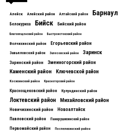
Барнаул
Алейск
Алейский район
Алтайский район
Бийск
Белокуриха
Бийский район
Благовещенский район
Быстроистокский район
Егорьевский район
Волчихинский район
Заринск
Завьяловский район
Залесовский район
Змеиногорский район
Заринский район
Каменский район
Ключевской район
Косихинский район
Красногорский район
Краснощековский район
Кулундинский район
Локтевский район
Михайловский район
Новоалтайск
Новичихинский район
Павловский район
Панкрушихинский район
Первомайский район
Поспелихинский район