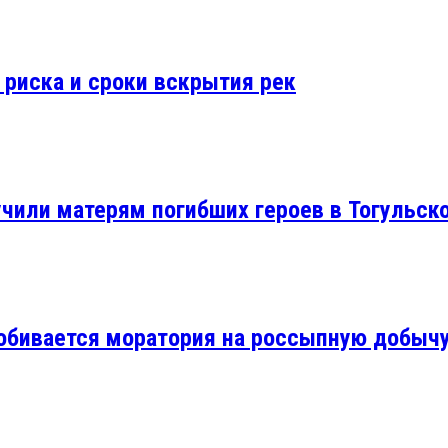
 риска и сроки вскрытия рек
учили матерям погибших героев в Тогульск
добивается моратория на россыпную добыч