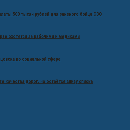
платы 500 тысяч рублей для раненого бойца СВО
крае охотятся за рабочими и медиками
бцовска по социальной сфере
ге качества дорог, но остаётся внизу списка