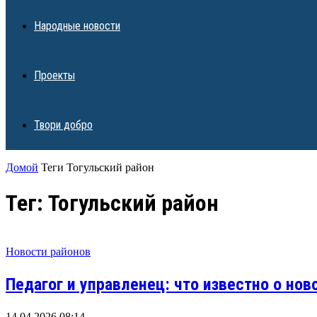
Народные новости
Проекты
Твори добро
Домой
Теги
Тогульский район
Тег: Тогульский район
Новости районов
Педагог и управленец: что известно о нов
14.04.2026 08:14