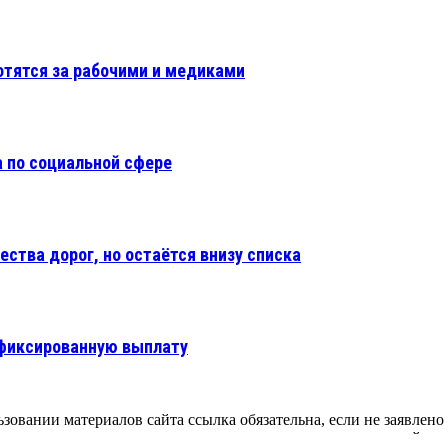
отятся за рабочими и медиками
 по социальной сфере
ества дорог, но остаётся внизу списка
 фиксированную выплату
зовании материалов сайта ссылка обязательна, если не заявлено
 могут использоваться только при согласовании с редакцией.