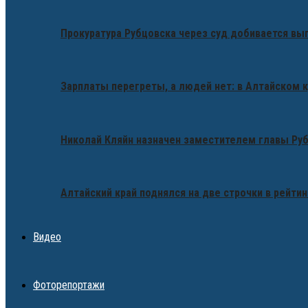
Прокуратура Рубцовска через суд добивается вы
Зарплаты перегреты, а людей нет: в Алтайском 
Николай Кляйн назначен заместителем главы Ру
Алтайский край поднялся на две строчки в рейтин
Видео
Фоторепортажи