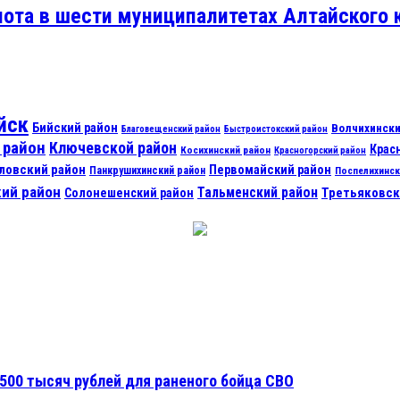
ота в шести муниципалитетах Алтайского 
йск
Бийский район
Волчихински
Благовещенский район
Быстроистокский район
 район
Ключевской район
Крас
Косихинский район
Красногорский район
ловский район
Первомайский район
Панкрушихинский район
Поспелихинск
ий район
Тальменский район
Третьяковск
Солонешенский район
500 тысяч рублей для раненого бойца СВО