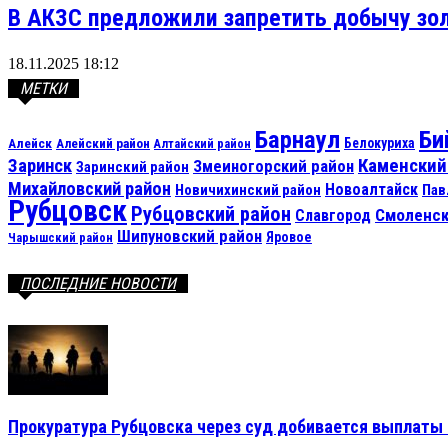
В АКЗС предложили запретить добычу зол
18.11.2025 18:12
МЕТКИ
Барнаул
Би
Алейск
Белокуриха
Алейский район
Алтайский район
Каменский
Заринск
Змеиногорский район
Заринский район
Михайловский район
Новоалтайск
Новичихинский район
Пав
Рубцовск
Рубцовский район
Смоленск
Славгород
Шипуновский район
Яровое
Чарышский район
ПОСЛЕДНИЕ НОВОСТИ
Прокуратура Рубцовска через суд добивается выплаты 