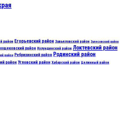
края
Егорьевский район
й район
Завьяловский район
Залесовский район
Локтевский район
нощековский район
Кулундинский район
Родинский район
Ребрихинский район
ий район
ий район
Угловский район
Хабарский район
Целинный район