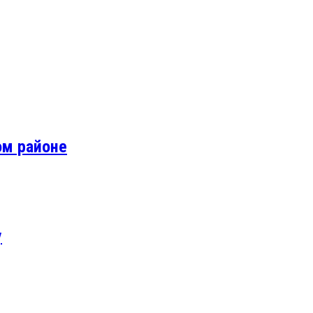
ом районе
у