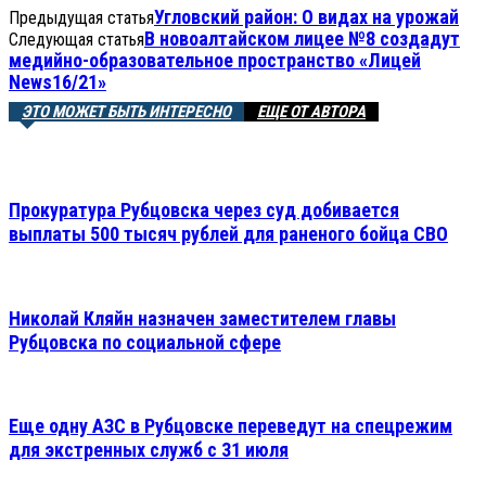
Угловский район: О видах на урожай
Предыдущая статья
В новоалтайском лицее №8 создадут
Следующая статья
медийно-образовательное пространство «Лицей
News16/21»
ЭТО МОЖЕТ БЫТЬ ИНТЕРЕСНО
ЕЩЕ ОТ АВТОРА
Прокуратура Рубцовска через суд добивается
выплаты 500 тысяч рублей для раненого бойца СВО
Николай Кляйн назначен заместителем главы
Рубцовска по социальной сфере
Еще одну АЗС в Рубцовске переведут на спецрежим
для экстренных служб с 31 июля