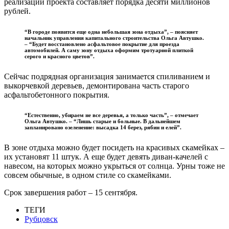
реализации проекта составляет порядка десяти миллионов
рублей.
“В городе появится еще одна небольшая зона отдыха”, – поясняет
начальник управления капитального строительства Ольга Автушко.
– “Будет восстановлено асфальтовое покрытие для проезда
автомобилей. А саму зону отдыха оформим тротуарной плиткой
серого и красного цветов”.
Сейчас подрядная организация занимается спиливанием и
выкорчевкой деревьев, демонтирована часть старого
асфальтобетонного покрытия.
“Естественно, убираем не все деревья, а только часть”, – отмечает
Ольга Автушко. – “Лишь старые и больные. В дальнейшем
запланировано озеленение: высадка 14 берез, рябин и елей”.
В зоне отдыха можно будет посидеть на красивых скамейках –
их установят 11 штук. А еще будет девять диван-качелей с
навесом, на которых можно укрыться от солнца. Урны тоже не
совсем обычные, в одном стиле со скамейками.
Срок завершения работ – 15 сентября.
ТЕГИ
Рубцовск