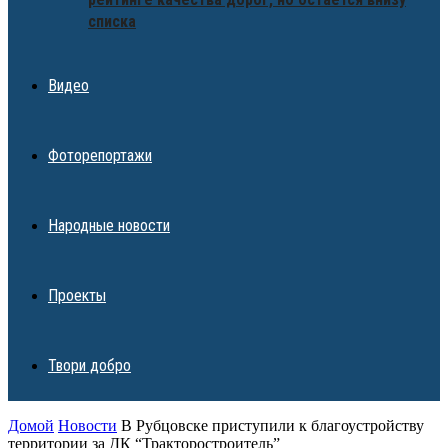
списка
Видео
Фоторепортажи
Народные новости
Проекты
Твори добро
Домой
Новости
В Рубцовске приступили к благоустройству
территории за ДК “Тракторостроитель”