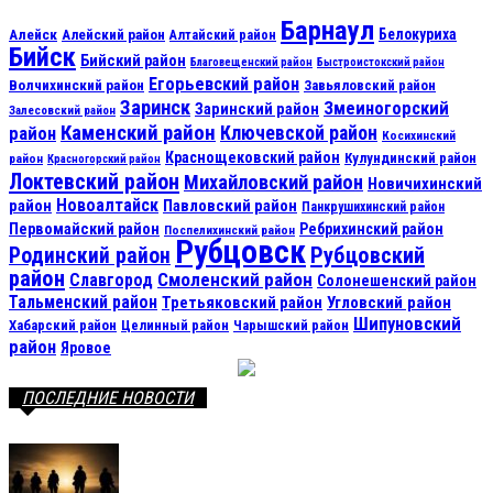
Барнаул
Алейск
Белокуриха
Алейский район
Алтайский район
Бийск
Бийский район
Благовещенский район
Быстроистокский район
Егорьевский район
Волчихинский район
Завьяловский район
Заринск
Змеиногорский
Заринский район
Залесовский район
Каменский район
Ключевской район
район
Косихинский
Краснощековский район
Кулундинский район
район
Красногорский район
Локтевский район
Михайловский район
Новичихинский
Новоалтайск
район
Павловский район
Панкрушихинский район
Первомайский район
Ребрихинский район
Поспелихинский район
Рубцовск
Рубцовский
Родинский район
район
Смоленский район
Славгород
Солонешенский район
Тальменский район
Третьяковский район
Угловский район
Шипуновский
Хабарский район
Целинный район
Чарышский район
район
Яровое
ПОСЛЕДНИЕ НОВОСТИ