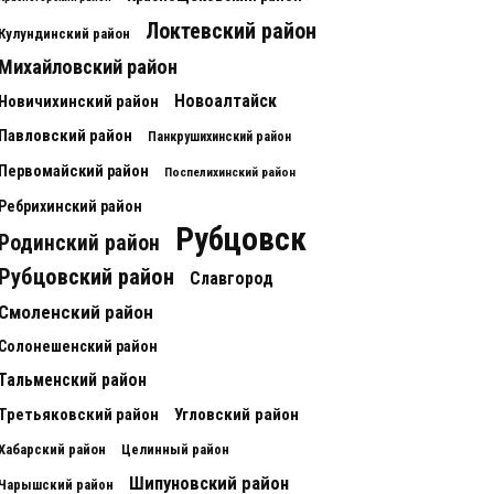
Локтевский район
Кулундинский район
Михайловский район
Новоалтайск
Новичихинский район
Павловский район
Панкрушихинский район
Первомайский район
Поспелихинский район
Ребрихинский район
Рубцовск
Родинский район
Рубцовский район
Славгород
Смоленский район
Солонешенский район
Тальменский район
Третьяковский район
Угловский район
Хабарский район
Целинный район
Шипуновский район
Чарышский район