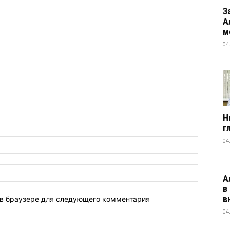
З
А
м
04
Н
г
04
А
в
в
 в браузере для следующего комментария
04