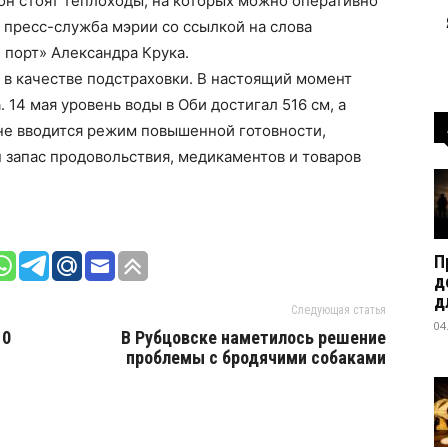
он стоят теплоходы, на которых можно оперативно
 пресс-служба мэрии со ссылкой на слова
 порт» Александра Крука.
, в качестве подстраховки. В настоящий момент
 14 мая уровень воды в Оби достигал 516 см, а
оне вводится режим повышенной готовности,
н запас продовольствия, медикаментов и товаров
П
д
д
Следующая статья
04
10
В Рубцовске наметилось решение
проблемы с бродячими собаками