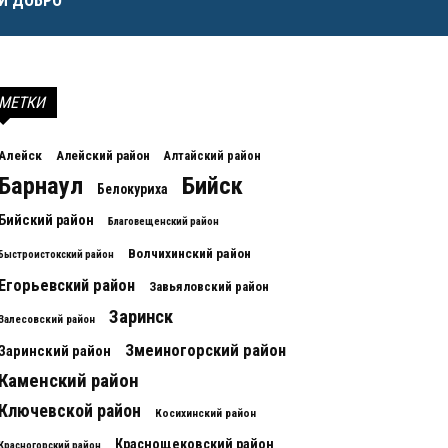
И ДОБРО
МЕТКИ
Алейск
Алейский район
Алтайский район
Барнаул
Бийск
Белокуриха
Бийский район
Благовещенский район
Волчихинский район
Быстроистокский район
Егорьевский район
Завьяловский район
Заринск
Залесовский район
Змеиногорский район
Заринский район
Каменский район
Ключевской район
Косихинский район
Краснощековский район
Красногорский район