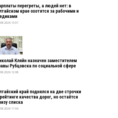
арплаты перегреты, а людей нет: в
лтайском крае охотятся за рабочими и
едиками
.08.2026 13:01
иколай Кляйн назначен заместителем
лавы Рубцовска по социальной сфере
.08.2026 12:08
лтайский край поднялся на две строчки
 рейтинге качества дорог, но остаётся
низу списка
.08.2026 11:06