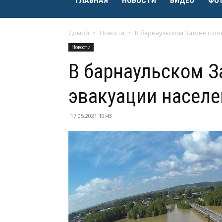
ГЛАВНАЯ
НОВОСТИ
ВИДЕО
ФО
Домой
Новости
В барнаульском Затоне готов
Новости
В барнаульском З
эвакуации населе
17.05.2021 10:43