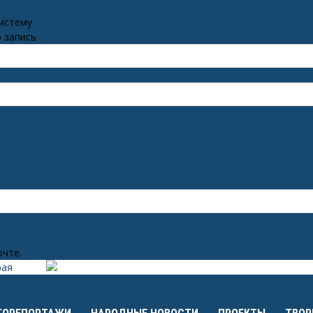
систему
 запись
очте.
рая