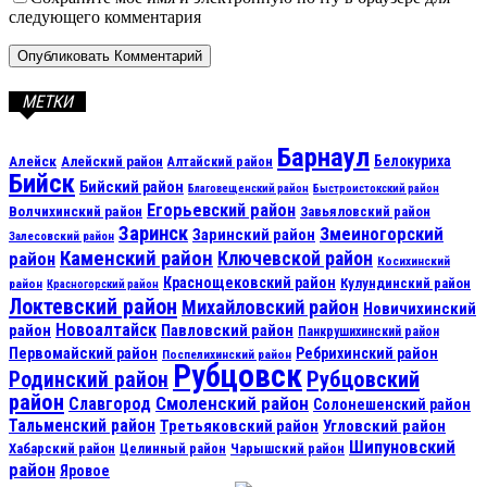
следующего комментария
МЕТКИ
Барнаул
Алейск
Белокуриха
Алейский район
Алтайский район
Бийск
Бийский район
Благовещенский район
Быстроистокский район
Егорьевский район
Волчихинский район
Завьяловский район
Заринск
Змеиногорский
Заринский район
Залесовский район
Каменский район
Ключевской район
район
Косихинский
Краснощековский район
Кулундинский район
район
Красногорский район
Локтевский район
Михайловский район
Новичихинский
Новоалтайск
район
Павловский район
Панкрушихинский район
Первомайский район
Ребрихинский район
Поспелихинский район
Рубцовск
Рубцовский
Родинский район
район
Смоленский район
Славгород
Солонешенский район
Тальменский район
Третьяковский район
Угловский район
Шипуновский
Хабарский район
Целинный район
Чарышский район
район
Яровое