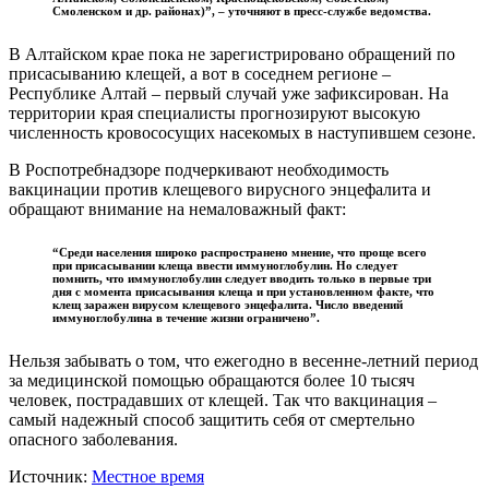
Смоленском и др. районах)”, – уточняют в пресс-службе ведомства.
В Алтайском крае пока не зарегистрировано обращений по
присасыванию клещей, а вот в соседнем регионе –
Республике Алтай – первый случай уже зафиксирован. На
территории края специалисты прогнозируют высокую
численность кровососущих насекомых в наступившем сезоне.
В Роспотребнадзоре подчеркивают необходимость
вакцинации против клещевого вирусного энцефалита и
обращают внимание на немаловажный факт:
“Среди населения широко распространено мнение, что проще всего
при присасывании клеща ввести иммуноглобулин. Но следует
помнить, что иммуноглобулин следует вводить только в первые три
дня с момента присасывания клеща и при установленном факте, что
клещ заражен вирусом клещевого энцефалита. Число введений
иммуноглобулина в течение жизни ограничено”.
Нельзя забывать о том, что ежегодно в весенне-летний период
за медицинской помощью обращаются более 10 тысяч
человек, пострадавших от клещей. Так что вакцинация –
самый надежный способ защитить себя от смертельно
опасного заболевания.
Источник:
Местное время