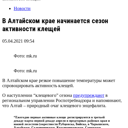
Новости
В Алтайском крае начинается сезон
активности клещей
05.04.2021 09:54
Фото: mk.ru
Фото: mk.ru
В Алтайском крае резкое повышение температуры может
спровоцировать активность клещей.
О наступлении “клещевого” сезона
предупреждают
в
региональном управлении Роспотребнадзора и напоминают,
что Алтай – природный очаг клещевого энцефалита.
“Ежегодно первые активные клещи регистрируются в третьей
декаде марта-первой декаде апреля в предгорных районах края и
южной лесостепи (окрестности Рубцовска, Бийска, в Чарышском,
Алтайском, Солонешенском, Краснощековском, Советском,