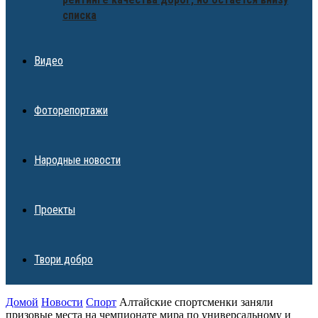
списка
Видео
Фоторепортажи
Народные новости
Проекты
Твори добро
Домой
Новости
Спорт
Алтайские спортсменки заняли
призовые места на чемпионате мира по универсальному и