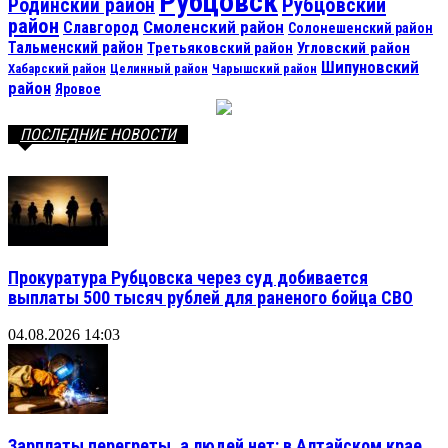
Рубцовск
Рубцовский
Родинский район
район
Смоленский район
Славгород
Солонешенский район
Тальменский район
Третьяковский район
Угловский район
Шипуновский
Хабарский район
Целинный район
Чарышский район
район
Яровое
ПОСЛЕДНИЕ НОВОСТИ
Прокуратура Рубцовска через суд добивается
выплаты 500 тысяч рублей для раненого бойца СВО
04.08.2026 14:03
Зарплаты перегреты, а людей нет: в Алтайском крае