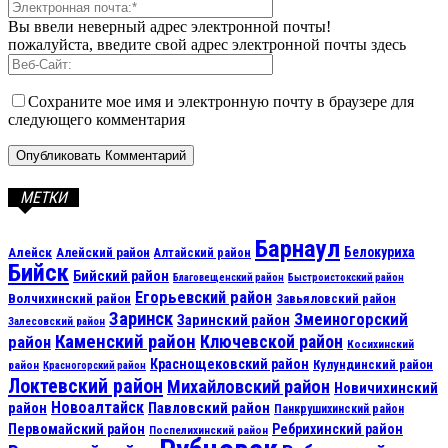
Вы ввели неверный адрес электронной почты!
пожалуйста, введите свой адрес электронной почты здесь
Сохраните мое имя и электронную почту в браузере для
следующего комментария
МЕТКИ
Барнаул
Алейск
Белокуриха
Алейский район
Алтайский район
Бийск
Бийский район
Благовещенский район
Быстроистокский район
Егорьевский район
Волчихинский район
Завьяловский район
Заринск
Змеиногорский
Заринский район
Залесовский район
Каменский район
Ключевской район
район
Косихинский
Краснощековский район
Кулундинский район
район
Красногорский район
Локтевский район
Михайловский район
Новичихинский
Новоалтайск
район
Павловский район
Панкрушихинский район
Первомайский район
Ребрихинский район
Поспелихинский район