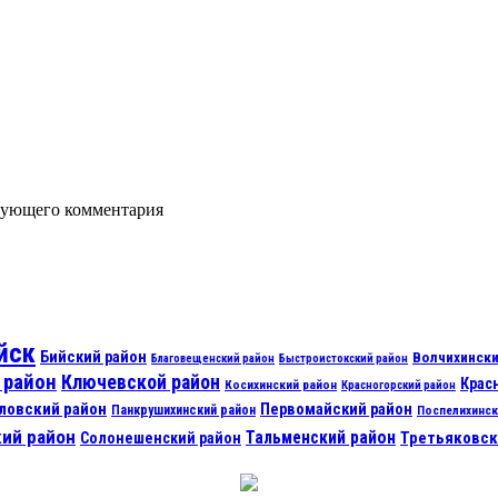
едующего комментария
йск
Бийский район
Волчихински
Благовещенский район
Быстроистокский район
 район
Ключевской район
Крас
Косихинский район
Красногорский район
ловский район
Первомайский район
Панкрушихинский район
Поспелихинск
ий район
Тальменский район
Третьяковск
Солонешенский район