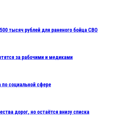
500 тысяч рублей для раненого бойца СВО
отятся за рабочими и медиками
 по социальной сфере
ества дорог, но остаётся внизу списка