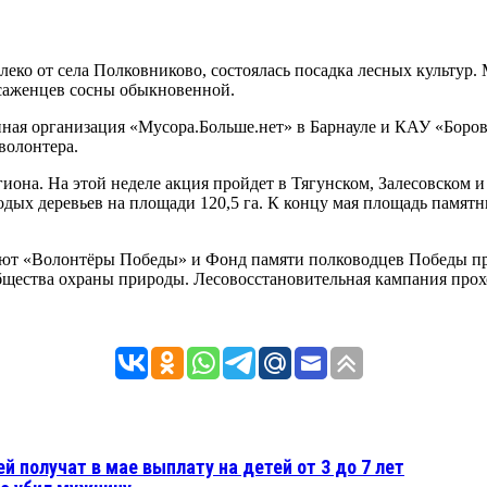
далеко от села Полковниково, состоялась посадка лесных культур
 саженцев сосны обыкновенной.
ная организация «Мусора.Больше.нет» в Барнауле и КАУ «Бор
 волонтера.
гиона. На этой неделе акция пройдет в Тягунском, Залесовском 
дых деревьев на площади 120,5 га. К концу мая площадь памятны
ют «Волонтёры Победы» и Фонд памяти полководцев Победы пр
общества охраны природы. Лесовосстановительная кампания прох
 получат в мае выплату на детей от 3 до 7 лет