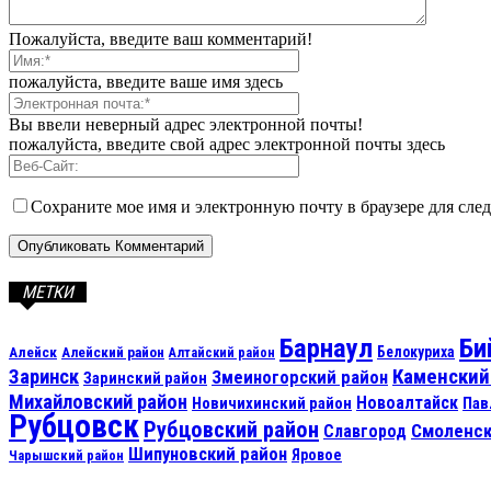
Пожалуйста, введите ваш комментарий!
пожалуйста, введите ваше имя здесь
Вы ввели неверный адрес электронной почты!
пожалуйста, введите свой адрес электронной почты здесь
Сохраните мое имя и электронную почту в браузере для сл
МЕТКИ
Барнаул
Би
Алейск
Белокуриха
Алейский район
Алтайский район
Каменский
Заринск
Змеиногорский район
Заринский район
Михайловский район
Новоалтайск
Новичихинский район
Пав
Рубцовск
Рубцовский район
Смоленск
Славгород
Шипуновский район
Яровое
Чарышский район