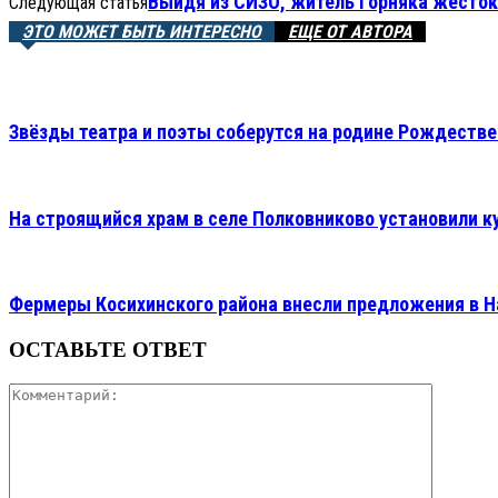
Выйдя из СИЗО, житель Горняка жесток
Следующая статья
ЭТО МОЖЕТ БЫТЬ ИНТЕРЕСНО
ЕЩЕ ОТ АВТОРА
Звёзды театра и поэты соберутся на родине Рождестве
На строящийся храм в селе Полковниково установили к
Фермеры Косихинского района внесли предложения в Н
ОСТАВЬТЕ ОТВЕТ