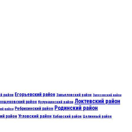
Егорьевский район
й район
Завьяловский район
Залесовский район
Локтевский район
нощековский район
Кулундинский район
Родинский район
Ребрихинский район
ий район
ий район
Угловский район
Хабарский район
Целинный район