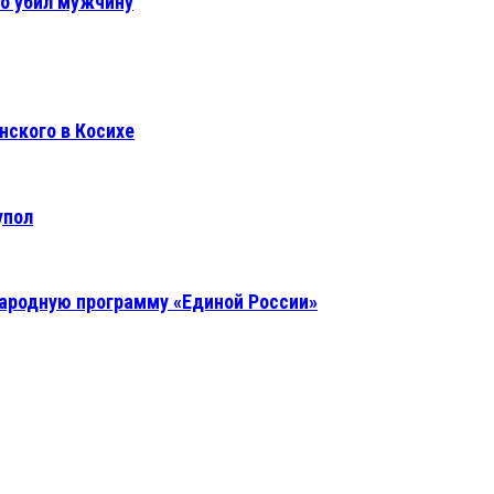
о убил мужчину
нского в Косихе
упол
ародную программу «Единой России»