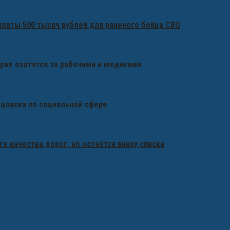
платы 500 тысяч рублей для раненого бойца СВО
крае охотятся за рабочими и медиками
бцовска по социальной сфере
ге качества дорог, но остаётся внизу списка