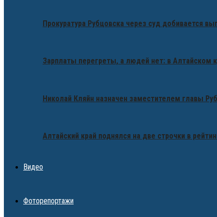
Прокуратура Рубцовска через суд добивается вы
Зарплаты перегреты, а людей нет: в Алтайском 
Николай Кляйн назначен заместителем главы Ру
Алтайский край поднялся на две строчки в рейтин
Видео
Фоторепортажи