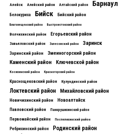
Барнаул
Алейск
Алейский район
Алтайский район
Бийск
Белокуриха
Бийский район
Благовещенский район
Быстроистокский район
Егорьевский район
Волчихинский район
Заринск
Завьяловский район
Залесовский район
Змеиногорский район
Заринский район
Каменский район
Ключевской район
Косихинский район
Красногорский район
Краснощековский район
Кулундинский район
Локтевский район
Михайловский район
Новоалтайск
Новичихинский район
Павловский район
Панкрушихинский район
Первомайский район
Поспелихинский район
Родинский район
Ребрихинский район