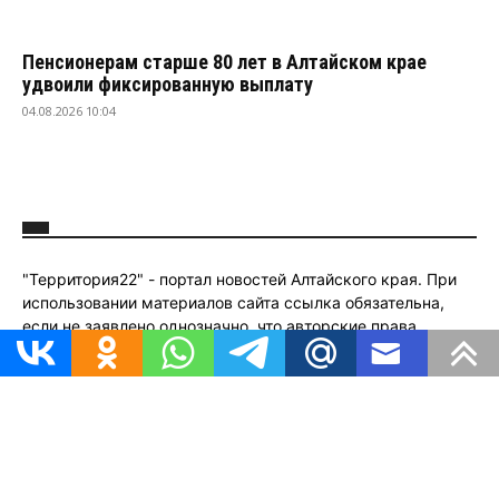
Пенсионерам старше 80 лет в Алтайском крае
удвоили фиксированную выплату
04.08.2026 10:04
"Территория22" - портал новостей Алтайского края. При
использовании материалов сайта ссылка обязательна,
если не заявлено однозначно, что авторские права
принадлежат третьим лицам. Фотографии, рисунки,
карты, аудио- видеофрагменты и графика могут
использоваться только при согласовании с редакцией.
Свяжитесь с нами:
territorya22@mail.ru
© Территория22 © 2020-2026