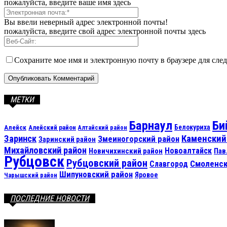
пожалуйста, введите ваше имя здесь
Вы ввели неверный адрес электронной почты!
пожалуйста, введите свой адрес электронной почты здесь
Сохраните мое имя и электронную почту в браузере для сл
МЕТКИ
Барнаул
Би
Алейск
Белокуриха
Алейский район
Алтайский район
Каменский
Заринск
Змеиногорский район
Заринский район
Михайловский район
Новоалтайск
Новичихинский район
Пав
Рубцовск
Рубцовский район
Смоленск
Славгород
Шипуновский район
Яровое
Чарышский район
ПОСЛЕДНИЕ НОВОСТИ