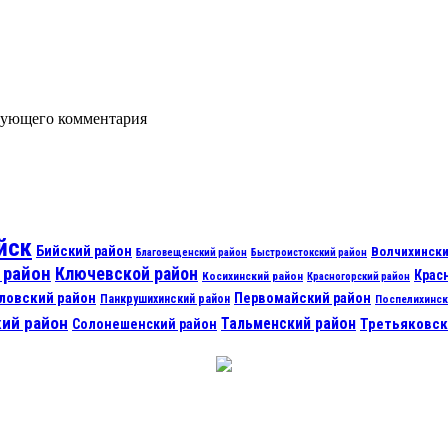
едующего комментария
йск
Бийский район
Волчихински
Благовещенский район
Быстроистокский район
 район
Ключевской район
Крас
Косихинский район
Красногорский район
ловский район
Первомайский район
Панкрушихинский район
Поспелихинск
ий район
Тальменский район
Третьяковск
Солонешенский район