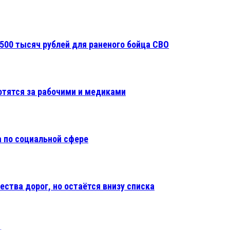
500 тысяч рублей для раненого бойца СВО
отятся за рабочими и медиками
 по социальной сфере
ества дорог, но остаётся внизу списка