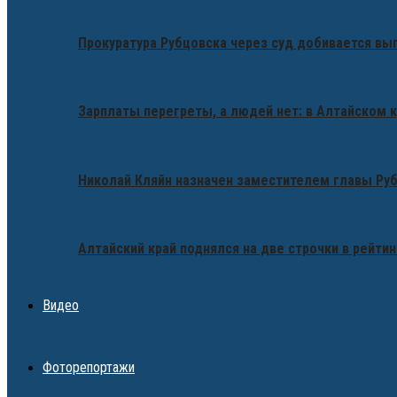
Прокуратура Рубцовска через суд добивается вы
Зарплаты перегреты, а людей нет: в Алтайском 
Николай Кляйн назначен заместителем главы Ру
Алтайский край поднялся на две строчки в рейтин
Видео
Фоторепортажи