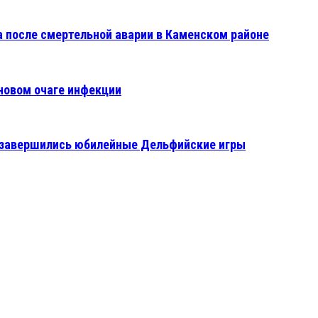
 после смертельной аварии в Каменском районе
 новом очаге инфекции
ае завершились юбилейные Дельфийские игры