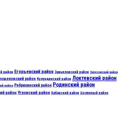
Егорьевский район
й район
Завьяловский район
Залесовский район
Локтевский район
нощековский район
Кулундинский район
Родинский район
Ребрихинский район
ий район
ий район
Угловский район
Хабарский район
Целинный район