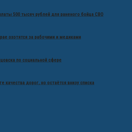
платы 500 тысяч рублей для раненого бойца СВО
крае охотятся за рабочими и медиками
бцовска по социальной сфере
ге качества дорог, но остаётся внизу списка