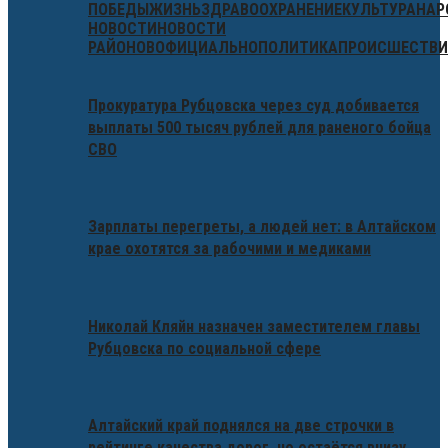
ПОБЕДЫ
ЖИЗНЬ
ЗДРАВООХРАНЕНИЕ
КУЛЬТУРА
НАР
НОВОСТИ
НОВОСТИ
РАЙОНОВ
ОФИЦИАЛЬНО
ПОЛИТИКА
ПРОИСШЕСТВИ
Прокуратура Рубцовска через суд добивается
выплаты 500 тысяч рублей для раненого бойца
СВО
Зарплаты перегреты, а людей нет: в Алтайском
крае охотятся за рабочими и медиками
Николай Кляйн назначен заместителем главы
Рубцовска по социальной сфере
Алтайский край поднялся на две строчки в
рейтинге качества дорог, но остаётся внизу