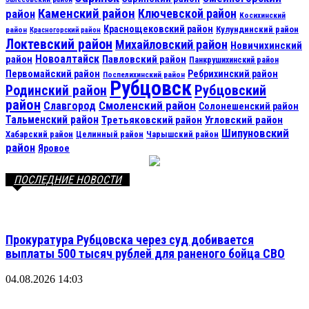
Каменский район
Ключевской район
район
Косихинский
Краснощековский район
Кулундинский район
район
Красногорский район
Локтевский район
Михайловский район
Новичихинский
Новоалтайск
район
Павловский район
Панкрушихинский район
Первомайский район
Ребрихинский район
Поспелихинский район
Рубцовск
Рубцовский
Родинский район
район
Смоленский район
Славгород
Солонешенский район
Тальменский район
Третьяковский район
Угловский район
Шипуновский
Хабарский район
Целинный район
Чарышский район
район
Яровое
ПОСЛЕДНИЕ НОВОСТИ
Прокуратура Рубцовска через суд добивается
выплаты 500 тысяч рублей для раненого бойца СВО
04.08.2026 14:03