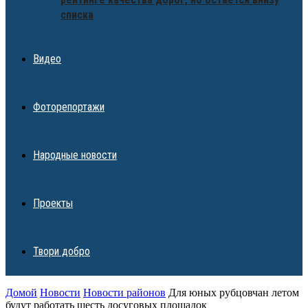
списка
Видео
Фоторепортажи
Народные новости
Проекты
Твори добро
Домой
Новости
Новости районов
Для юных рубцовчан летом
будут работать шесть досуговых площадок