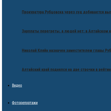
Прокуратура Рубцовска через суд добивается вы
Зарплаты перегреты, а людей нет: в Алтайском 
Николай Кляйн назначен заместителем главы Ру
Алтайский край поднялся на две строчки в рейтин
Видео
Фоторепортажи