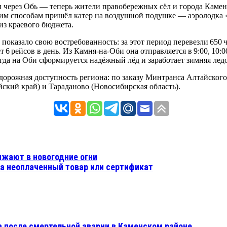
через Обь — теперь жители правобережных сёл и города Камень‑
м способам пришёл катер на воздушной подушке — аэролодка «
из краевого бюджета.
о показало свою востребованность: за этот период перевезли 65
 рейсов в день. Из Камня‑на‑Оби она отправляется в 9:00, 10:00,
огда на Оби сформируется надёжный лёд и заработает зимняя лед
одорожная доступность региона: по заказу Минтранса Алтайско
кий край) и Тараданово (Новосибирская область).
яжают в новогодние огни
 за неоплаченный товар или сертификат
 после смертельной аварии в Каменском районе