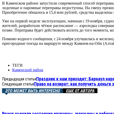
В Каменском районе запустили современный способ переправы 
лодочные и паромные переправы недоступны. На смену прежни
Приобретение обошлось в 15,6 млн рублей, средства выделены 
Уже на первой неделе эксплуатации, начиная с 19 ноября, судн
жителей, разработали чёткое расписание — аэролодка совершает 6
позже. Переправа будет действовать вплоть до того момента, к
Помимо водного сообщения, с 24 ноября улучшилась и железн
пригородные поезда на маршруте между Камнем‑на‑Оби (Алтайс
ТЕГИ
Каменский район
Праздник к нам приходит: Барнаул нар
Предыдущая статья
Право на возврат: как получить деньги
Следующая статья
ЭТО МОЖЕТ БЫТЬ ИНТЕРЕСНО
ЕЩЕ ОТ АВТОРА
Врачи оценили состояние мужчины, женщины и ребенка