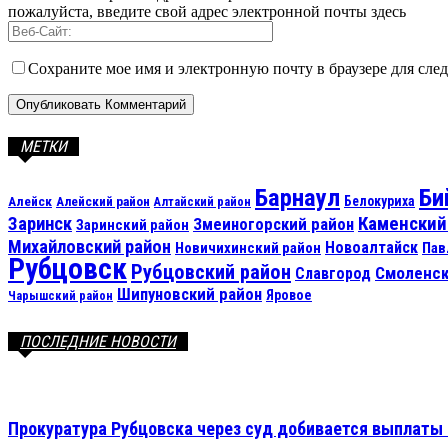
пожалуйста, введите свой адрес электронной почты здесь
Сохраните мое имя и электронную почту в браузере для сл
МЕТКИ
Барнаул
Би
Алейск
Белокуриха
Алейский район
Алтайский район
Каменский
Заринск
Змеиногорский район
Заринский район
Михайловский район
Новоалтайск
Новичихинский район
Пав
Рубцовск
Рубцовский район
Смоленск
Славгород
Шипуновский район
Яровое
Чарышский район
ПОСЛЕДНИЕ НОВОСТИ
Прокуратура Рубцовска через суд добивается выплаты 