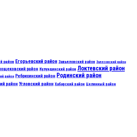
Егорьевский район
й район
Завьяловский район
Залесовский район
Локтевский район
нощековский район
Кулундинский район
Родинский район
Ребрихинский район
ий район
ий район
Угловский район
Хабарский район
Целинный район