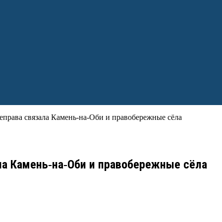
еправа связала Камень‑на‑Оби и правобережные сёла
ала Камень‑на‑Оби и правобережные сёла