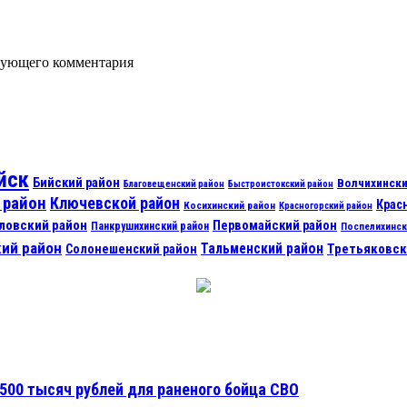
едующего комментария
йск
Бийский район
Волчихински
Благовещенский район
Быстроистокский район
 район
Ключевской район
Крас
Косихинский район
Красногорский район
ловский район
Первомайский район
Панкрушихинский район
Поспелихинск
ий район
Тальменский район
Третьяковск
Солонешенский район
500 тысяч рублей для раненого бойца СВО