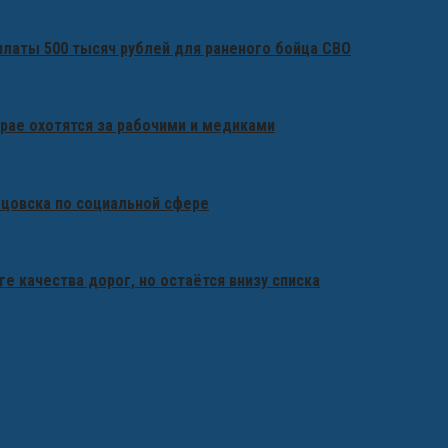
платы 500 тысяч рублей для раненого бойца СВО
крае охотятся за рабочими и медиками
бцовска по социальной сфере
ге качества дорог, но остаётся внизу списка