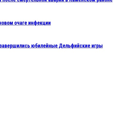
 новом очаге инфекции
ае завершились юбилейные Дельфийские игры