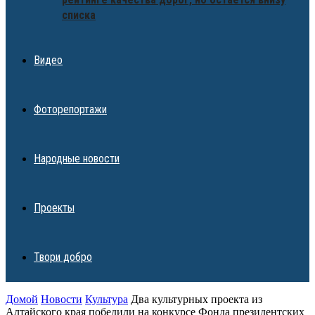
списка
Видео
Фоторепортажи
Народные новости
Проекты
Твори добро
Домой
Новости
Культура
Два культурных проекта из
Алтайского края победили на конкурсе Фонда президентских