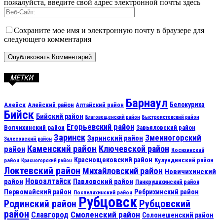
пожалуйста, введите свой адрес электронной почты здесь
Сохраните мое имя и электронную почту в браузере для
следующего комментария
МЕТКИ
Барнаул
Алейск
Белокуриха
Алейский район
Алтайский район
Бийск
Бийский район
Благовещенский район
Быстроистокский район
Егорьевский район
Волчихинский район
Завьяловский район
Заринск
Змеиногорский
Заринский район
Залесовский район
Каменский район
Ключевской район
район
Косихинский
Краснощековский район
Кулундинский район
район
Красногорский район
Локтевский район
Михайловский район
Новичихинский
Новоалтайск
район
Павловский район
Панкрушихинский район
Первомайский район
Ребрихинский район
Поспелихинский район
Рубцовск
Рубцовский
Родинский район
район
Смоленский район
Славгород
Солонешенский район