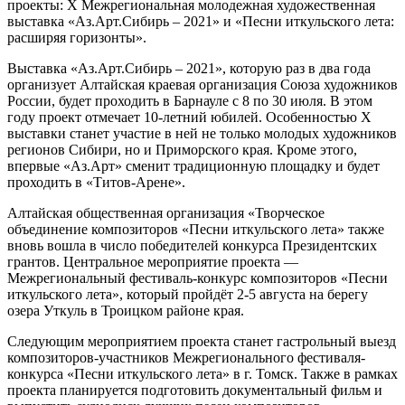
проекты: X Межрегиональная молодежная художественная
выставка «Аз.Арт.Сибирь – 2021» и «Песни иткульского лета:
расширяя горизонты».
Выставка «Аз.Арт.Сибирь – 2021», которую раз в два года
организует Алтайская краевая организация Союза художников
России, будет проходить в Барнауле с 8 по 30 июля. В этом
году проект отмечает 10-летний юбилей. Особенностью X
выставки станет участие в ней не только молодых художников
регионов Сибири, но и Приморского края. Кроме этого,
впервые «Аз.Арт» сменит традиционную площадку и будет
проходить в «Титов-Арене».
Алтайская общественная организация «Творческое
объединение композиторов «Песни иткульского лета» также
вновь вошла в число победителей конкурса Президентских
грантов. Центральное мероприятие проекта —
Межрегиональный фестиваль-конкурс композиторов «Песни
иткульского лета», который пройдёт 2-5 августа на берегу
озера Уткуль в Троицком районе края.
Следующим мероприятием проекта станет гастрольный выезд
композиторов-участников Межрегионального фестиваля-
конкурса «Песни иткульского лета» в г. Томск. Также в рамках
проекта планируется подготовить документальный фильм и