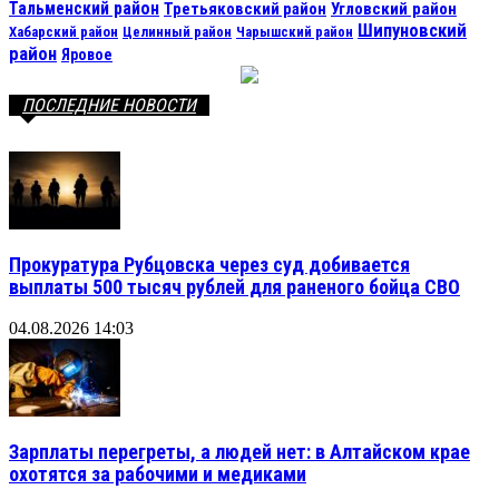
Тальменский район
Третьяковский район
Угловский район
Шипуновский
Хабарский район
Целинный район
Чарышский район
район
Яровое
ПОСЛЕДНИЕ НОВОСТИ
Прокуратура Рубцовска через суд добивается
выплаты 500 тысяч рублей для раненого бойца СВО
04.08.2026 14:03
Зарплаты перегреты, а людей нет: в Алтайском крае
охотятся за рабочими и медиками