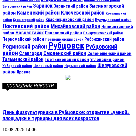
Заринск
Змеиногорский
Заринский район
Залесовский район
Каменский район
Ключевской район
район
Косихинский
Краснощековский район
Кулундинский район
район
Красногорский район
Локтевский район
Михайловский район
Новичихинский
Новоалтайск
район
Павловский район
Панкрушихинский район
Первомайский район
Ребрихинский район
Поспелихинский район
Рубцовск
Рубцовский
Родинский район
район
Смоленский район
Славгород
Солонешенский район
Тальменский район
Третьяковский район
Угловский район
Шипуновский
Хабарский район
Целинный район
Чарышский район
район
Яровое
ПОСЛЕДНИЕ НОВОСТИ
День физкультурника в Рубцовске: открытие «умной»
площадки и турниры для всех возрастов
10.08.2026 14:06