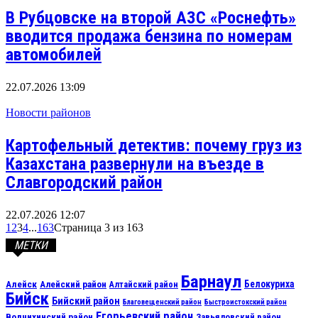
В Рубцовске на второй АЗС «Роснефть»
вводится продажа бензина по номерам
автомобилей
22.07.2026 13:09
Новости районов
Картофельный детектив: почему груз из
Казахстана развернули на въезде в
Славгородский район
22.07.2026 12:07
1
2
3
4
...
163
Страница 3 из 163
МЕТКИ
Барнаул
Алейск
Белокуриха
Алейский район
Алтайский район
Бийск
Бийский район
Благовещенский район
Быстроистокский район
Егорьевский район
Волчихинский район
Завьяловский район