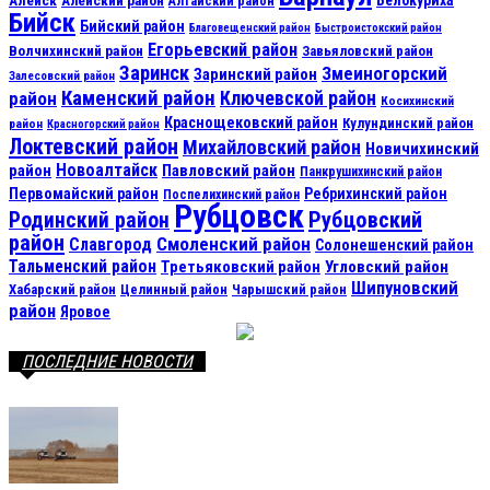
Алейский район
Алтайский район
Бийск
Бийский район
Благовещенский район
Быстроистокский район
Егорьевский район
Волчихинский район
Завьяловский район
Заринск
Змеиногорский
Заринский район
Залесовский район
Каменский район
Ключевской район
район
Косихинский
Краснощековский район
Кулундинский район
район
Красногорский район
Локтевский район
Михайловский район
Новичихинский
Новоалтайск
район
Павловский район
Панкрушихинский район
Первомайский район
Ребрихинский район
Поспелихинский район
Рубцовск
Рубцовский
Родинский район
район
Смоленский район
Славгород
Солонешенский район
Тальменский район
Третьяковский район
Угловский район
Шипуновский
Хабарский район
Целинный район
Чарышский район
район
Яровое
ПОСЛЕДНИЕ НОВОСТИ